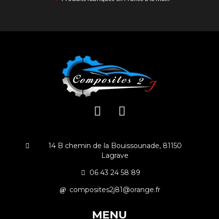
14 B chemin de la Bouissounade, 81150
Lagrave
06 43 24 58 89
composites2j81@orange.fr
MENU