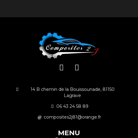
14 B chemin de la Bouissounade, 81150
Lagrave
06 43 24 58 89
composites2j81@orange.fr
MENU