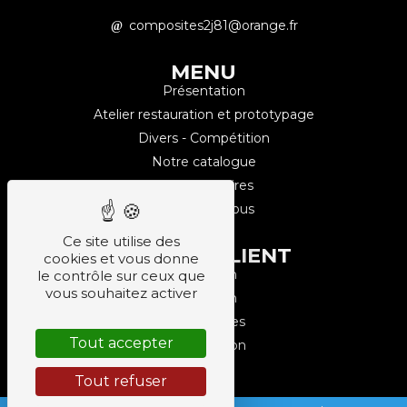
composites2j81@orange.fr
MENU
Présentation
Atelier restauration et prototypage
Divers - Compétition
Notre catalogue
Nos partenaires
Contactez-nous
Ce site utilise des
COMPTE CLIENT
cookies et vous donne
Inscription
le contrôle sur ceux que
vous souhaitez activer
Connexion
Commandes
Tout accepter
Déconnexion
Tout refuser